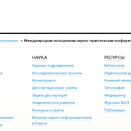
экономики»
→
Международная молодежная научно-практическая конферен
НАУКА
РЕСУРСЫ
Научные подразделения
Библиотека
ка
Исследовательские проекты
Издательский 
Мониторинги
Книжный магаз
Диссертационные советы
Типография
Защиты диссертаций
Медиацентр
Академическое развитие
Журналы ВШЭ
Конкурсы и гранты
Публикации
зование
Внешние научно-информационные
ресурсы
ры